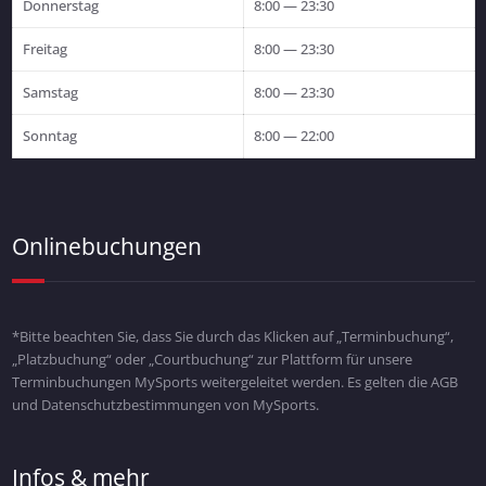
Donnerstag
8:00 — 23:30
Freitag
8:00 — 23:30
Samstag
8:00 — 23:30
Sonntag
8:00 — 22:00
Onlinebuchungen
*Bitte beachten Sie, dass Sie durch das Klicken auf „Terminbuchung“,
„Platzbuchung“ oder „Courtbuchung“ zur Plattform für unsere
Terminbuchungen MySports weitergeleitet werden. Es gelten die AGB
und Datenschutzbestimmungen von MySports.
Infos & mehr